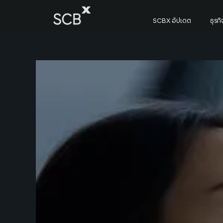
Skip
to
SCBX อัปเดต
ธุร
content
ค้นหาใน SCBX
Search
for: