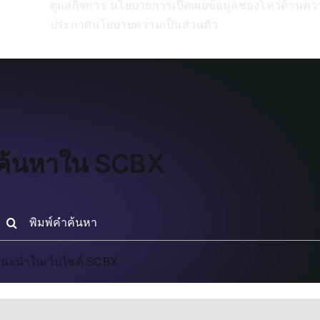
ดูแลกิจการ
นโยบายการเปิดเผยข้อมูลช่องโหว่ด้านค
ประกาศนโยบายความเป็นส่วนตัว
ค้นหาใน SCBX
earch
or:
นะนำในเว็บไซต์ SCBX