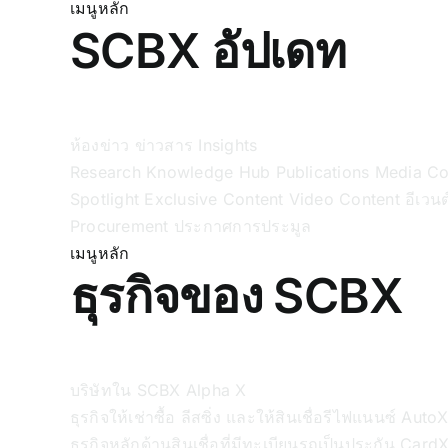
เมนูหลัก
SCBX อัปเดท
ห้องข่าว
ข่าวสาร
Insights
Research
Knowledge Hub
Publications
Media C
Spotlight
Exclusive Content
Video Content
อีเวนต
Procurement
ประกาศการประมูล
เมนูหลัก
ธุรกิจของ SCBX
บริษัทใน SCBX
Alpha X
ธุรกิจให้เช่าซื้อ ลีสซิ่ง และให้สินเชื่อรีไฟแนนซ์
Auto
ธุรกิจหลักด้านสินเชื่อที่มีทะเบียนรถเป็นประกัน
Card