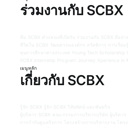
ร่วมงานกับ SCBX
ทีม SCBX
ตำแหน่งที่เปิดรับ
ร่วมงานกับ SCBX ดีอย่า
ชีวิตใน SCBX
วัฒนธรรมองค์กร
สวัสดิการ
การเรียน
ทุนการศึกษาต่างประเทศ
Young Tech Scholarship
SCBX Internship
Program Journey
Xperience in 
เมนูหลัก
เกี่ยวกับ SCBX
รู้จัก SCBX
รู้จัก SCBX
วิสัยทัศน์ และพันธกิจ
ผู้บริหาร SCBX
คณะกรรมการบริหารบริษัท
ผู้บริหา
การกำกับดูแลกิจการ
โครงสร้างการบริหารงาน
โครง