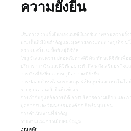
ความยั่งยืน
เส้นทางความยั่งยืนของเอสซีบีเอกซ์
ภาพรวมความยั่งย
ประเด็นที่มีนัยสำคัญและมูลค่าผลกระทบทางธุรกิจ
นโ
ความมุ่งมั่น
เมล็ดพันธุ์ดิจิทัล
โซลูชันและความปลอดภัยทางดิจิทัล ทักษะดิจิทัลเพื
บริการการเงินและดิจิทัลอย่างทั่วถึง พลังเสริมธุรกิจ
การเงินที่ยั่งยืน
สภาพภูมิอากาศที่ยั่งยืน
การปล่อยก๊าซเรือนกระจกสุทธิเป็นศูนย์และเทคโนโลยี
รากฐานความยั่งยืนที่แข็งแรง
การกำกับดูแลกิจการที่ดี การบริหารความเสี่ยง และก
บุคลากรและวัฒนธรรมองค์กร สิทธิมนุษยชน
การดำเนินงานที่สำคัญ
รายงานและการเปิดเผยข้อมูล
เมนูหลัก