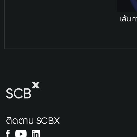
เส้นท
ติดตาม SCBX