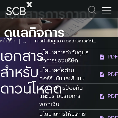
Skip
to
เอกสารการกำกับ
ค้นหาใน SCBX
content
Search
for:
ดูแลกิจการ
หน้าแรก
การกำกับดูแล : เอกสารการกำกับดูแลกิจการ
เอกสาร
นโยบายการกำกับดูแล
PDF
กิจการของบริษัท
สำหรับ
นโยบายต่อต้าน
PDF
คอร์รัปชันและสินบน
ดาวน์โหลด
นโยบายการป้องกัน
และปราบปรามการ
PDF
ฟอกเงิน
นโยบายการให้บริการ