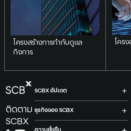
โครง
โครงสร้างการกำกับดูแล
กิจการ
SCBX อัปเดต
ติดตาม
ธุรกิจของ SCBX
SCBX
ความยั่งยืน