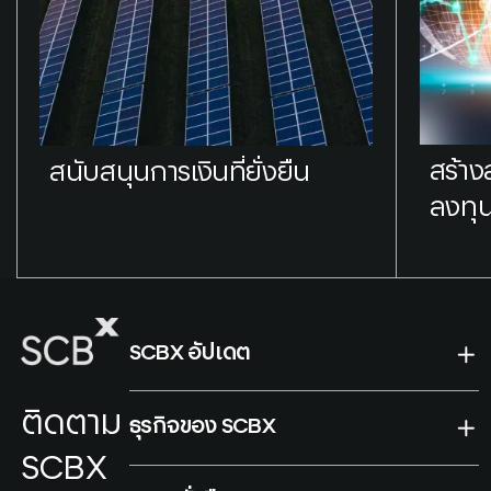
สร้า
สนับสนุนการเงินที่ยั่งยืน
ลงทุน
SCBX อัปเดต
ติดตาม
ธุรกิจของ SCBX
SCBX