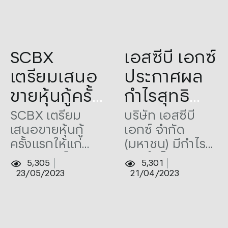
ประสิทธิภาพ
Tags:
Announced
,
Profit
Tags:
1Q23
,
Announced
,
SCBX
เอสซีบี เอกซ์
Profit
เตรียมเสนอ
ประกาศผล
ขายหุ้นกู้ครั้ง
กำไรสุทธิ
แรกให้แก่
ประจำ
SCBX เตรียม
บริษัท เอสซีบี
เสนอขายหุ้นกู้
เอกซ์ จำกัด
ประชาชน
ไตรมาส 1
ครั้งแรกให้แก่
(มหาชน) มีกำไร
เป็นการ
ของปี 2566
ประชาชนเป็นการ
สุทธิในไตรมาส 1
5,305
5,301
ทั่วไป
จำนวน
ทั่วไป อายุ 4 ปี
ของปี 2566
23/05/2023
21/04/2023
เคาะดอกเบี้ยคงที่
จำนวน 10,995
10,995 ล้าน
ร้อยละ 3.10 ต่อปี
ล้านบาท เพิ่มขึ้น
บาท
จ่ายทุก 6 เดือน
9.5% จากปีก่อน