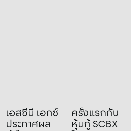
ล้านบาท เพิ่มขึ้น
เพิ่มขึ้น 9.0% โดย
9,663 ล้าน
15.9% จากปีก่อน
แบ่งเป็นรายได้
บาท
ดอกเบี้ยสุทธิ
จำนวน 31,536
ล้านบาท เพิ่มขึ้น
13.8% จากการ
เติบโตของสินเชื่อ
และการขยายตัว
ของส่วนต่าง
ดอกเบี้ยสุทธิ
(NIM) รายได้ค่า
ธรรมเนียมและอื่น
ๆ จำนวน 10,667
Tags:
2Q23
,
Announced
,
Tags:
Announced
,
Profit
ล้านบาท
เอสซีบี เอกซ์
ครั้งแรกกับ
Profit
ประกาศผล
หุ้นกู้ SCBX