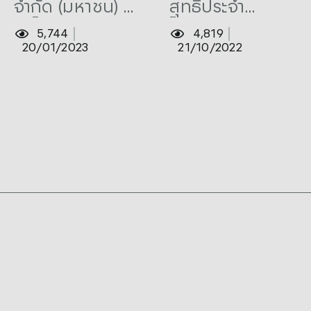
จำกัด (มหาชน) มี
สุทธิประจำ
37,546 ล้าน
ของปี 2565
กำไรสุทธิของปี
ไตรมาส 3 ของปี
5,744
4,819
บาท
จำนวน
2565 จำนวน
2565 จำนวน
20/01/2023
21/10/2022
37,546 ล้านบาท
10,309 ล้านบาท
10,309 ล้าน
เพิ่มขึ้น 5.5% จาก
และกำไรสุทธิเก้า
บาท
ปีก่อน ซึ่งเป็นผล
เดือนแรกของปี
จากการขยายตัวที่
2565 จำนวน
แข็งแกร่งของ
30,403 ล้านบาท
รายได้ดอกเบี้ย
สุทธิ การมีวินัย
ด้านค่าใช้จ่าย และ
การตั้งเงินสำรอง
ที่ลดลง ถึงแม้จะ
มีแรงกดดันจาก
การลดลงของ
รายได้ค่า