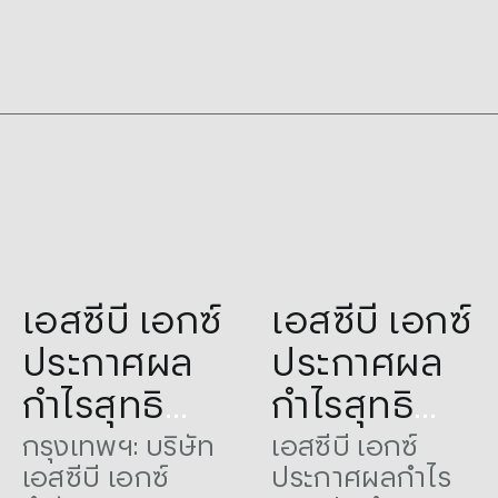
เปิดให้จองซื้อ 21-
ในขณะที่กำไรจาก
29 มิ.ย. 2566
การดำเนินงาน
ก่อนหักสำรองมี
จำนวน 24,143
ล้านบาท เพิ่มขึ้น
12.0% ซึ่งเป็นผล
จากการขยายตัวที่
แข็งแกร่งของ
รายได้ดอกเบี้ย
สุทธิ
Tags:
4Q22
,
Announced
,
Tags:
3Q22
,
Announced
,
เอสซีบี เอกซ์
เอสซีบี เอกซ์
Profit
Profit
ประกาศผล
ประกาศผล
กำไรสุทธิ
กำไรสุทธิ
ประจำปี
ประจำ
กรุงเทพฯ: บริษัท
เอสซีบี เอกซ์
เอสซีบี เอกซ์
ประกาศผลกำไร
2565 จำนวน
ไตรมาส 3