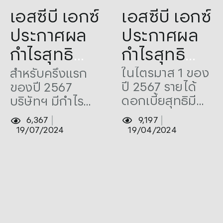
Tags:
Announced
,
Profit
,
Tags:
Announced
,
Profit
,
เอสซีบี เอกซ์
เอสซีบี เอกซ์
SCBX
,
เอสซีบี เอกซ์
SCBX
,
เอสซีบี เอกซ์
ประกาศผล
ประกาศผล
กำไรสุทธิ
กำไรสุทธิ
ประจำ
ประจำ
ในไตรมาส 1 ของ
สำหรับครึ่งแรก
ปี 2567 รายได้
ของปี 2567
ไตรมาส 1
ไตรมาส 2
ดอกเบี้ยสุทธิมี
บริษัทฯ มีกำไร
ของปี 2567
ของปี 2567
จำนวน 31,761
สุทธิจำนวน
9,197
6,367
จำนวน
จำนวน
ล้านบาท เพิ่มขึ้น
21,295 ล้านบาท
19/04/2024
19/07/2024
9.7%
ลดลง 6.9% จาก
11,281 ล้าน
10,014 ล้าน
ช่วงเดียวกันของ
บาท
บาท
ปีก่อน