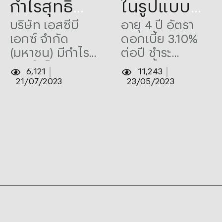
กำไรสุทธิ
ในรูปแบบ
ประจำ
ดิจิทัล* ด้วย
บริษัท เอสซีบี
อายุ 4 ปี อัตรา
เอกซ์ จำกัด
ดอกเบี้ย 3.10%
ไตรมาส 2
อันดับความ
(มหาชน) มีกำไร
ต่อปี ชำระ
ของปี 2566
น่าเชื่อถือ
สุทธิในไตรมาส 2
ดอกเบี้ย ทุก 6
6,121
11,243
จำนวน
สูงสุด**
ของปี 2566
เดือน (ตลอดอายุ
21/07/2023
23/05/2023
จำนวน 11,868
หุ้นกู้) อันดับความ
11,868 ล้าน
ล้านบาท เพิ่มขึ้น
น่าเชื่อถือของ
บาท และมี
18.1% จากช่วง
บริษัทและหุ้นกู้
เดียวกันของปี
"AA+(tha)" แนว
ผลตอบแทน
ก่อน จากการ
โน้ม “Stable”
ROE เพิ่มขึ้น
ขยายตัวของฐาน
โดยบริษัท ฟิทช์
ไปสู่ 10%
รายได้อย่าง
เรทติ้งส์
แข็งแกร่งและการ
(ประเทศไทย)
บริหารต้นทุน
จำกัด เมื่อวันที่ 8
อย่างมี
มิถุนายน 2566