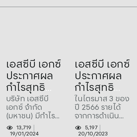
Tags:
Announced
,
Net Profit
Tags:
3Q23
,
Announced
,
เอสซีบี เอกซ์
เอสซีบี เอกซ์
Profit
2023
,
Profit
,
SCBX
,
เอสซีบี
เอกซ์
ประกาศผล
ประกาศผล
กำไรสุทธิ
กำไรสุทธิ
ประจำปี
ประจำ
บริษัท เอสซีบี
ในไตรมาส 3 ของ
เอกซ์ จำกัด
ปี 2566 รายได้
2566 จำนวน
ไตรมาส 3
(มหาชน) มีกำไร
จากการดำเนิน
43,521 ล้าน
ของปี 2566
สุทธิของปี 2566
งานมีจำนวน
13,719
5,197
บาท
จำนวน
จำนวน 43,521
43,344 ล้านบาท
19/01/2024
20/10/2023