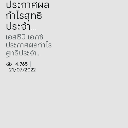
Tags:
2Q22
,
Announced
,
ธรรมเนียมและ
ประกาศผล
Profit
รายได้จากการ
กำไรสุทธิ
ลงทุน
ประจำ
ไตรมาส 2
เอสซีบี เอกซ์
ประกาศผลกำไร
ของปี 2565
สุทธิประจำ
จำนวน
ไตรมาส 2 ของปี
4,765
10,051 ล้าน
2565 จำนวน
21/07/2022
10,051 ล้านบาท
บาท
และครึ่งปีแรก
ของปี 2565
จำนวน 20,095
ล้านบาท