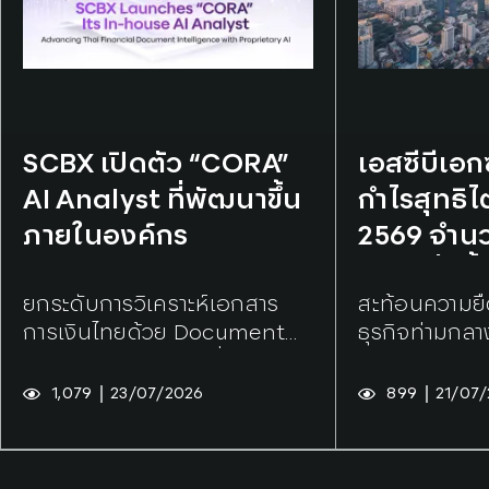
Tags:
SCBX
Tags:
SCBX
SCBX เปิดตัว “CORA”
เอสซีบีเอ
AI Analyst ที่พัฒนาขึ้น
กำไรสุทธิไ
ภายในองค์กร
2569 จำนวน
บาท เพิ่มขึ
ยกระดับการวิเคราะห์เอกสาร
สะท้อนความยื
จากไตรมา
การเงินไทยด้วย Document
ธุรกิจท่ามกล
Intelligence พร้อมยื่นจดสิทธิ
บัตรเทคโนโลยีหลัก
1,079
23/07/2026
899
21/07