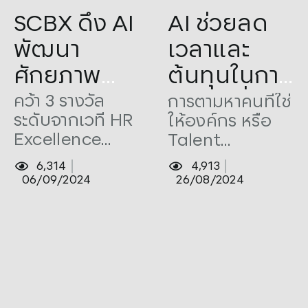
Tags:
Awards
,
HR
,
SCBX
Tags:
AI
,
HR
,
SCBX
,
Talent
SCBX ดึง AI
AI ช่วยลด
Acquisition
พัฒนา
เวลาและ
ศักยภาพ
ต้นทุนในการ
บุคลากร
หา ‘คนที่ใช่’
คว้า 3 รางวัล
การตามหาคนที่ใช่
ระดับจากเวที HR
ให้องค์กร หรือ
พร้อมยก
ของฝ่าย
Excellence
Talent
ระดับ
บุคคลให้
Awards
Acquisition
6,314
4,913
กระบวนการ
องค์กร
Thailand 2024
สามารถลดเวลา
06/09/2024
26/08/2024
และต้นทุนลงได้
ทำงานด้าน
ด้วย AI
HR ขับ
เคลื่อนเป้า
หมายองค์กร