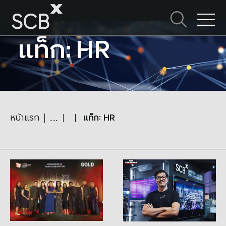
Skip
to
ค้นหาใน SCBX
content
Search
แท็ก: HR
for:
หน้าแรก
แท็ก: HR