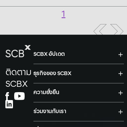
สู่ AI-first
Organization
1
SCBX อัปเดต
ติดตาม
ธุรกิจของ SCBX
SCBX
ความยั่งยืน
ร่วมงานกับเรา