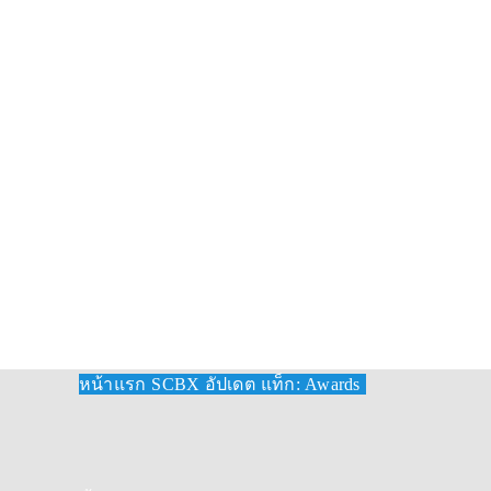
แท็ก: Awards
หน้าแรก
SCBX อัปเดต
แท็ก: Awards