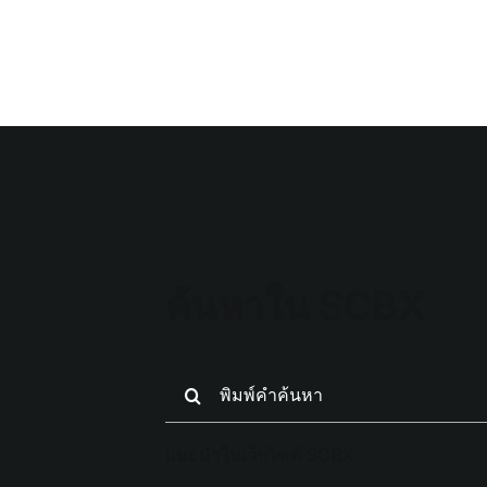
Skip
to
content
SCBX อัปเดต
ธ
menu_update
ค้นหาใน SCBX
Search
for:
แนะนำในเว็บไซต์ SCBX