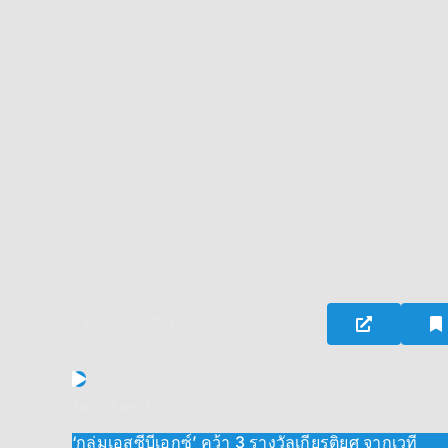
Categories:
ข่าวสาร
Tags:
Awards
‘กลุ่มเอสซีบีเอกซ์’ คว้า 3 รางวัลเกียรติยศ จากเวที