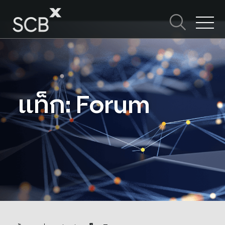
Skip
to
content
ค้นหาใน SCBX
Search
for:
แท็ก: Forum