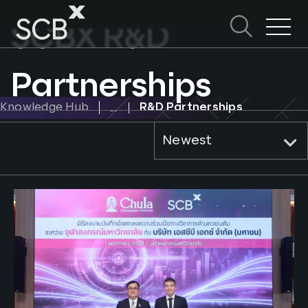
Skip
to
SCBX R&D
ค้นหาใน SCBX
content
Search
for:
Partnerships
Knowledge Hub
R&D Partnerships
Newest