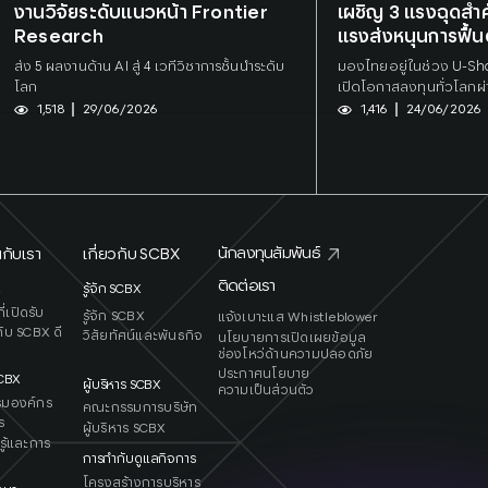
งานวิจัยระดับแนวหน้า Frontier
เผชิญ 3 แรงฉุดสำคั
Research
แรงส่งหนุนการฟื้น
ส่ง 5 ผลงานด้าน AI สู่ 4 เวทีวิชาการชั้นนำระดับ
มองไทยอยู่ในช่วง U-Sh
โลก
เปิดโอกาสลงทุนทั่วโลกผ่
ทรัพย์
1,518
29/06/2026
1,416
24/06/2026
นักลงทุนสัมพันธ์
กับเรา
เกี่ยวกับ SCBX
ติดต่อเรา
X
รู้จัก SCBX
่เปิดรับ
รู้จัก SCBX
แจ้งเบาะแส Whistleblower
ับ SCBX ดี
วิสัยทัศน์และพันธกิจ
นโยบายการเปิดเผยข้อมูล
ช่องโหว่ด้านความปลอดภัย
ประกาศนโยบาย
SCB
X
ผู้บริหาร SCBX
ความเป็นส่วนตัว
รมองค์กร
คณะกรรมการบริษัท
ร
ผู้บริหาร SCBX
รู้และการ
การกำกับดูแลกิจการ
โครงสร้างการบริหาร