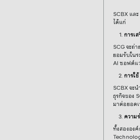
SCBX และ 
ได้แก่
การเส
SCG จะถ่าย
ยอมรับในระ
AI ซอฟต์แว
การใช
SCBX จะนำ
ธุรกิจของ 
มาต่อยอดเ
ความร
ทั้งสององค
Technolog