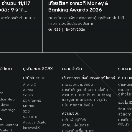
 จำนวน 11,117
เกียรติยศ จากเวที Money &
้อยละ 9 จาก
Banking Awards 2026
พอร์ตธุรกิจท่ามกลาง
ตอกย้ำความแข็งแกร่งของกลุ่มธุรกิจเทคโนโลยี
ทางการเงินชั้นนำของประเทศ
825
16/07/2026
อัปเดต
ธุรกิจของ SCBX
ความยั่งยืน
ร่วมงาน
ว
บริษัทใน SCBX
เส้นทางความยั่งยืนของเอสซีบีเอกซ์
ทีม SCB
Alpha X
ภาพรวมความยั่งยืน
ตำแหน่งที
AutoX
การกำกับดูแลด้านความยั่งยืน
ร่วมงานก
ch
อย่างไร?
CardX
การประเมินประเด็นที่มีนัยสำคัญ
edge Hub
และมูลค่าผลกระทบทางธุรกิจ
SCB DataX
ชีวิตใน 
ations
นโยบายความยั่งยืน
MONIX
วัฒนธร
Coverage
SCB
ความมุ่งมั่น
สวัสดิกา
SCB 10X
ht
เมล็ดพันธุ์ดิจิทัล
การเรียน
Abacus Digital
พัฒนา
ive Content
สังคมแห่งโอกาส
InnovestX
Content
เศรษฐกิจเพื่ออนาคต