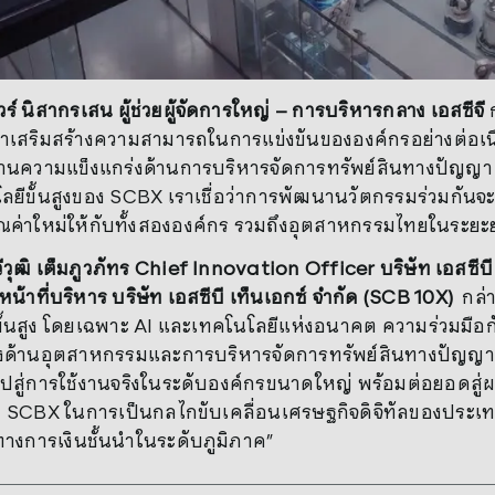
ร์ นิสากรเสน
ผู้ช่วยผู้จัดการใหญ่
– การบริหารกลาง เอสซีจี
เสริมสร้างความสามารถในการแข่งขันขององค์กรอย่างต่อเนื่อ
นความแข็งแกร่งด้านการบริหารจัดการทรัพย์สินทางปัญญา (
ยีขั้นสูงของ SCBX เราเชื่อว่าการพัฒนานวัตกรรมร่วมกัน
ณค่าใหม่ให้กับทั้งสององค์กร รวมถึงอุตสาหกรรมไทยในระยะ
วุฒิ เต็มภูวภัทร
Chief Innovation Officer บริษัท เอสซีบี
น้าที่บริหาร บริษัท เอสซีบี เท็นเอกซ์ จำกัด (SCB 10X)
กล่า
ั้นสูง โดยเฉพาะ AI และเทคโนโลยีแห่งอนาคต ความร่วมมือกับ
ั้งด้านอุตสาหกรรมและการบริหารจัดการทรัพย์สินทางปัญญา (
ปสู่การใช้งานจริงในระดับองค์กรขนาดใหญ่ พร้อมต่อยอดสู่ผล
CBX ในการเป็นกลไกขับเคลื่อนเศรษฐกิจดิจิทัลของประเทศ 
างการเงินชั้นนำในระดับภูมิภาค”