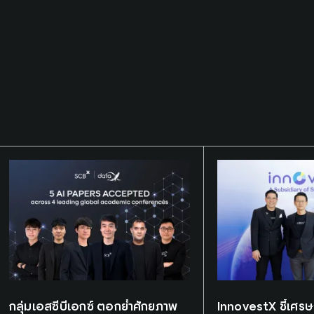
Tags:
AI research
Tags:
InnovestX
กลุ่มเอสซีบีเอกซ์ ตอกย้ำศักยภาพ
InnovestX ชี้เศรษ