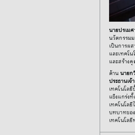
นายปรเมศว
นวัตกรรมมา
เป็นการผสา
และเทคโนโล
และสร้างคุ
ด้าน
นายกวี
ประธานเจ้าห
เทคโนโลยีข
แข็งแกร่งท
เทคโนโลยีไ
บทบาทของ S
เทคโนโลยีท