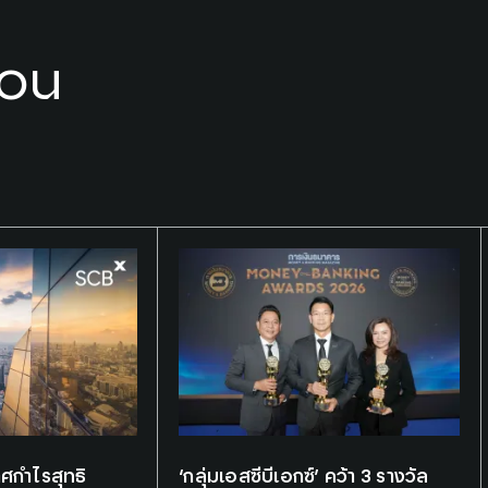
you
Tags:
Awards
าศกำไรสุทธิ
‘กลุ่มเอสซีบีเอกซ์’ คว้า 3 รางวัล