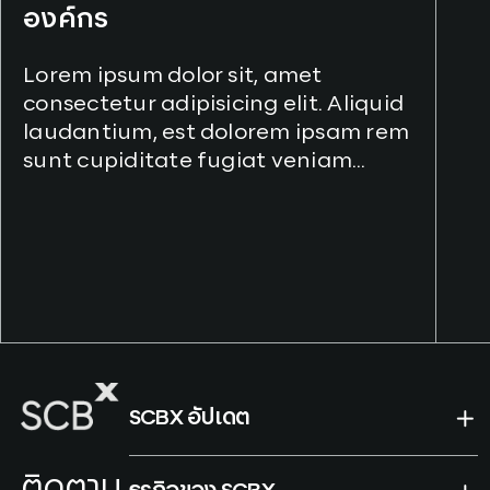
qu
องค์กร
am
Lorem ipsum dolor sit, amet
consectetur adipisicing elit. Aliquid
laudantium, est dolorem ipsam rem
sunt cupiditate fugiat veniam
officiis ut possimus impedit vel
quidem ratione atque sit explicabo
amet neque?
SCBX อัปเดต
ติดตาม