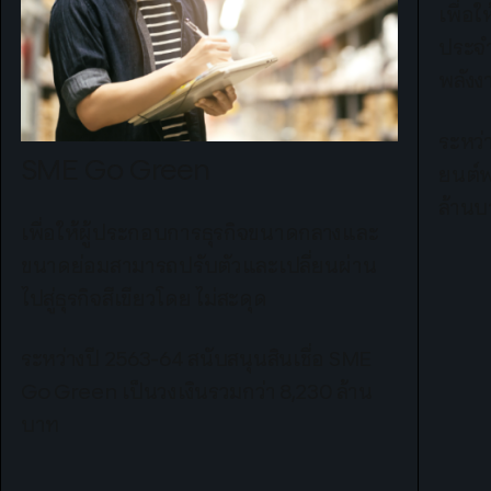
เพื่อ
ประจ
พลังง
ระหว่
SME Go Green​
ยนต์พ
ล้าน
เพื่อให้ผู้ประกอบการธุรกิจขนาดกลางและ
ขนาดย่อมสามารถปรับตัวและเปลี่ยนผ่าน
ไปสู่ธุรกิจสีเขียวโดย ไม่สะดุด​
ระหว่างปี 2563-64​ สนับสนุนสินเชื่อ SME
Go Green ​เป็นวงเงินรวมกว่า 8,230 ล้าน
บาท