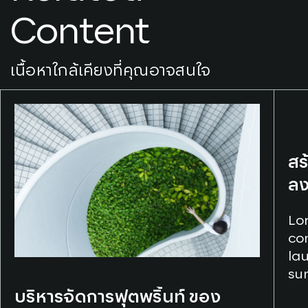
Content
เนื้อหาใกล้เคียงที่คุณอาจสนใจ
สร
ลง
Lo
con
la
su
off
บริหารจัดการฟุตพริ้นท์ ของ