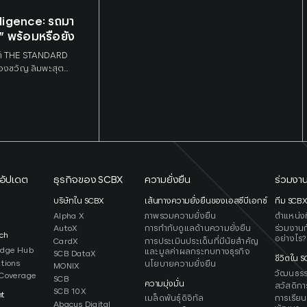
ซีบี เอกซ์ จำกัด (มหาชน)
ligence: รถมา
 พร้อมหรือยัง
ต์ THE STANDARD
องขวัญ ลิมพะสุต
lligence and
ssociate บริษัท เอส
อัปเดต
ธุรกิจของ SCBX
ความยั่งยืน
ร่วมงาน
ว
บริษัทใน SCBX
เส้นทางความยั่งยืนของเอสซีบีเอกซ์
ทีม SCB
Alpha X
ภาพรวมความยั่งยืน
ตำแหน่งที
AutoX
การกำกับดูแลด้านความยั่งยืน
ร่วมงานก
ch
อย่างไร?
CardX
การประเมินประเด็นที่มีนัยสำคัญ
edge Hub
และมูลค่าผลกระทบทางธุรกิจ
SCB DataX
ชีวิตใน 
ations
นโยบายความยั่งยืน
MONIX
วัฒนธร
Coverage
SCB
ความมุ่งมั่น
สวัสดิกา
SCB 10X
ht
เมล็ดพันธุ์ดิจิทัล
การเรียน
Abacus Digital