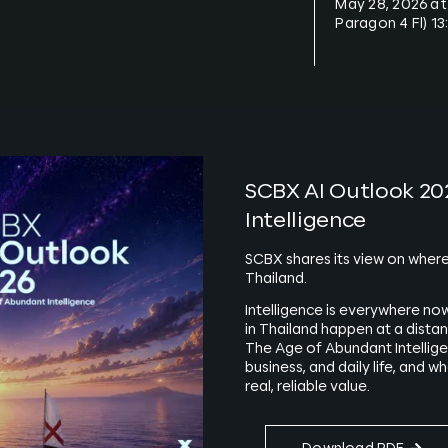
May 28, 2026 a
Paragon 4 Fl) 13
SCBX AI Outlook 20
Intelligence
SCBX shares its view on where
Thailand.
Intelligence is everywhere now
in Thailand happen at a dista
The Age of Abundant Intellige
business, and daily life, and w
real, reliable value.