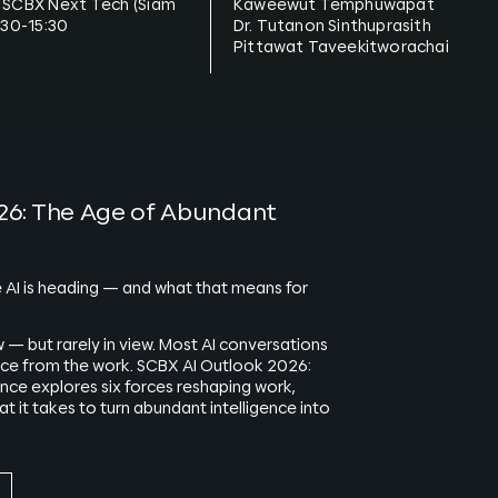
t SCBX Next Tech (Siam
Kaweewut Temphuwapat
:30-15:30
Dr. Tutanon Sinthuprasith
Pittawat Taveekitworachai
26: The Age of Abundant
 AI is heading — and what that means for
 — but rarely in view. Most AI conversations
nce from the work. SCBX AI Outlook 2026:
nce explores six forces reshaping work,
hat it takes to turn abundant intelligence into