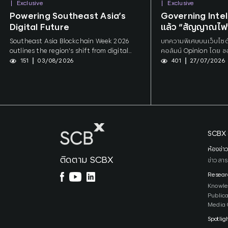
Exclusive
Exclusive
Tags:
AI
,
Tokenization
Tags:
SCBX
Powering Southeast Asia’s
Governing Intel
Digital Future
แล้ว “สัญญาณไฟ”
Southeast Asia Blockchain Week 2026
บทความพิเศษบนเว็บไซ
outlines the region's shift from digital
คอลัมน์ Opinion โดย ข
payments to institution-grade digital
Senior Strategic Inte
151
03/08/2026
401
27/07/2026
money. Co-produced by Hashed Open
Research Innovation A
Research and SCBX, the report maps
ซีบี เอกซ์ จำกัด (มหาชน)
digital-asset architecture across the
SEA-6 economies and, drawing on closed-
door institutional roundtables, identifies
bank balance-sheet economics rather
than regulation or technology as the
SCBX 
binding constraint on tokenisation and
stablecoin settlement in Southeast Asia.
ห้องข่า
ติดตาม SCBX
ข่าวสาร
Resear
Knowl
Public
Media 
Spotlig