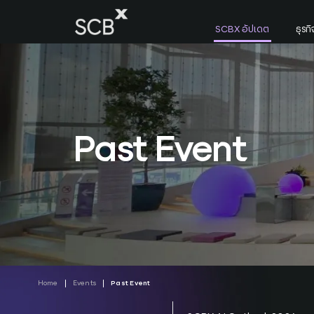
Skip
to
SCBX อัปเดต
ธุร
content
ค้นหาใน SCBX
Search
for:
Past Event
Home
Events
Past Event