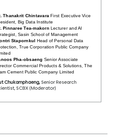
r. Thanakrit Chintavara
First Executive Vice
esident, Big Data Institute
r. Pinnaree Tea-makorn
Lecturer and AI
trategist, Sasin School of Management
ontri Stapornkul
Head of Personal Data
rotection, True Corporation Public Company
mited
anoos Pha-obsaeng
Senior Associate
rector Commercial Products & Solutions, The
iam Cement Public Company Limited
ut Chukamphaeng,
Senior Research
cientist, SCBX (Moderator)