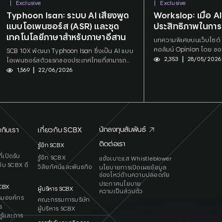
Exclusive
Exclusive
Tags:
Research
Tags:
SCBX
Typhoon Isan: ระบบ AI เสียงพูด
Workslop: เมื่อ A
แบบโอเพนซอร์ส (ASR) และชุด
ประสิทธิภาพในกา
เทคโนโลยีภาษาสำหรับภาษาอีสาน
บทความพิเศษบนเว็บไซต
คอลัมน์ Opinion โดย ขอ
SCB 10X พัฒนา Typhoon Isan ซึ่งเป็น AI แบบ
Senior Strategic Intel
2,353
28/05/2026
โอเพนซอร์สตัวแรกของประเทศไทยที่สามารถ
Research Innovation As
เข้าใจภาษาอีสาน โดยผสานชุดข้อมูลที่มี
1,569
22/06/2026
ซีบี เอกซ์ จำกัด (มหาชน)
ประโยชน์ มาตรฐานการถอดเสียงที่ชัดเจน และ
โมเดลแปลงเสียงเป็นข้อความ (Speech-to-
Text) ที่รองรับทั้งการประมวลผลแบบเรียลไทม์
และความแม่นยำสูงเข้าด้วยกัน
นักลงทุนสัมพันธ์
กับเรา
เกี่ยวกับ SCBX
ติดต่อเรา
X
รู้จัก SCBX
่เปิดรับ
รู้จัก SCBX
แจ้งเบาะแส Whistleblower
ับ SCBX ดี
วิสัยทัศน์และพันธกิจ
นโยบายการเปิดเผยข้อมูล
ช่องโหว่ด้านความปลอดภัย
ประกาศนโยบาย
SCB
X
ผู้บริหาร SCBX
ความเป็นส่วนตัว
รมองค์กร
คณะกรรมการบริษัท
ร
ผู้บริหาร SCBX
รู้และการ