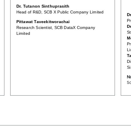
Dr. Tutanon Sinthuprasith
Head of R&D, SCB X Public Company Limited
D
Pr
Pittawat Taveekitworachai
D
Research Scientist, SCB DataX Company
S
Limited
M
P
Li
T
Di
S
N
S