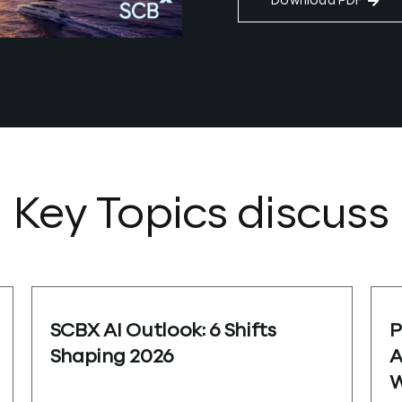
Download PDF
Key Topics discuss
SCBX AI Outlook: 6 Shifts
P
Shaping 2026
A
W