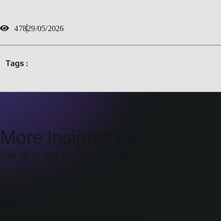
478
29/05/2026
Tags :
AI Outlook
More Insights for you
Stay up to date with our latest content
More Insights for you
Stay up to date with our latest content