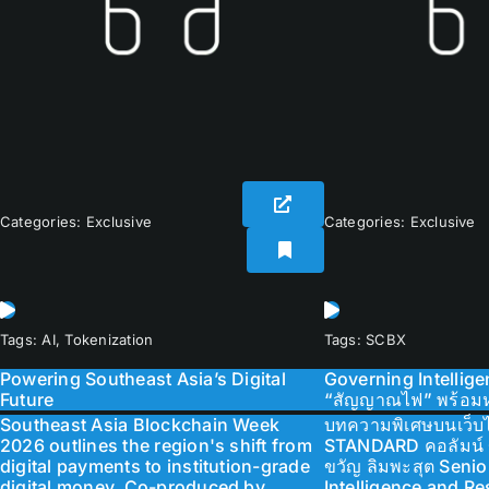
Categories:
Exclusive
Categories:
Exclusive
Tags:
AI
,
Tokenization
Tags:
SCBX
Powering Southeast Asia’s Digital
Governing Intellig
Future
“สัญญาณไฟ” พร้อมห
Southeast Asia Blockchain Week
บทความพิเศษบนเว็บ
2026 outlines the region's shift from
STANDARD คอลัมน์ 
digital payments to institution-grade
ขวัญ ลิมพะสุต Senio
digital money. Co-produced by
Intelligence and R