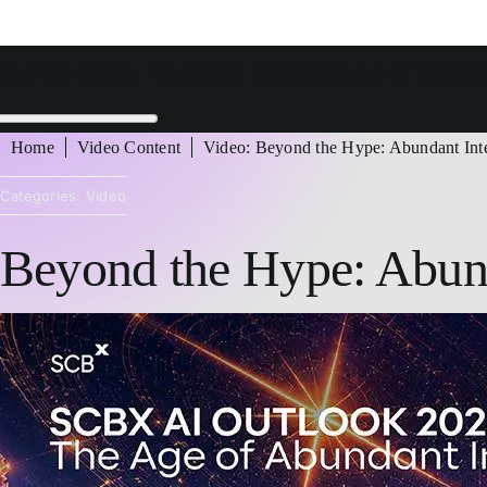
nd the Hype: Abundant Intelligences at Work
หั
Home
Video Content
Video
: Beyond the Hype: Abundant Inte
Categories:
Video
Beyond the Hype: Abund