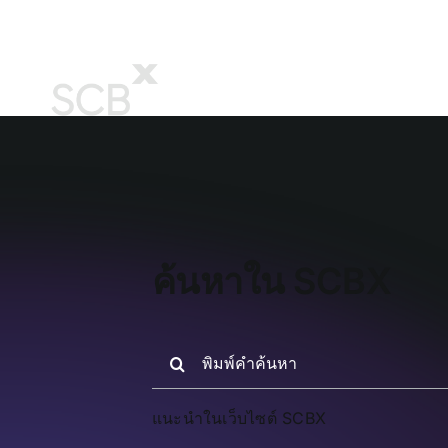
Skip
to
content
SCBX อัปเดต
ธ
menu_update
ค้นหาใน SCBX
Search
for:
แนะนำในเว็บไซต์ SCBX