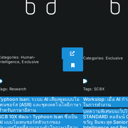
Categories:
Human-
Categories:
Exclusive
Intelligence
,
Exclusive
Tags:
Research
Tags:
SCBX
Typhoon Isan: ระบบ AI เสียงพูดแบบโอ
Workslop: เมื่อ AI ก
เพนซอร์ส (ASR) และชุดเทคโนโลยีภาษา
ในการทำงาน
สำหรับภาษาอีสาน
บทความพิเศษบนเว็บไ
SCB 10X พัฒนา Typhoon Isan ซึ่งเป็น
STANDARD คอลัมน์ O
AI แบบโอเพนซอร์สตัวแรกของ
ขวัญ ลิมพะสุต Senior
ประเทศไทยที่สามารถเข้าใจภาษาอีสาน
Intelligence and Re