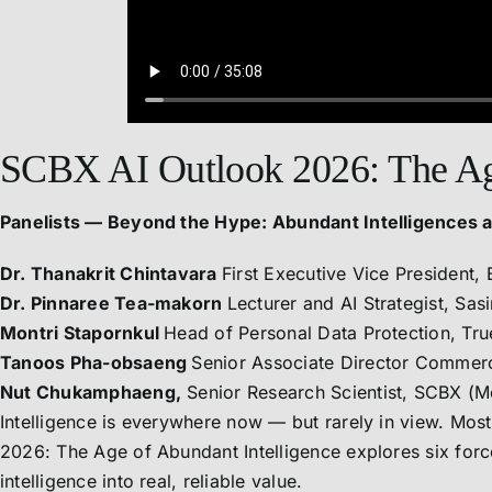
SCBX AI Outlook 2026: The Age
Panelists — Beyond the Hype: Abundant Intelligences 
Dr. Thanakrit Chintavara
First Executive Vice President, B
Dr. Pinnaree Tea-makorn
Lecturer and AI Strategist, Sa
Montri Stapornkul
Head of Personal Data Protection, Tr
Tanoos Pha-obsaeng
Senior Associate Director Commer
Nut Chukamphaeng,
Senior Research Scientist, SCBX (M
Intelligence is everywhere now — but rarely in view. Mos
2026: The Age of Abundant Intelligence explores six force
intelligence into real, reliable value.