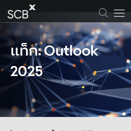
Skip
to
content
ค้นหาใน SCBX
Search
for:
แท็ก: Outlook
2025