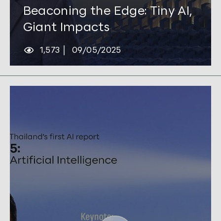
Tags:
AI
,
Outlook 2025
,
SCBX R&D
Beaconing the Edge: Tiny AI,
Giant Impacts
1,573
09/05/2025