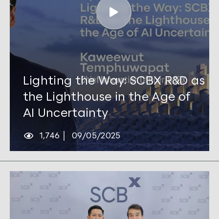
Tags:
AI
,
Outlook 2025
,
SCBX R&D
Lighting the Way: SCBX R&D as
the Lighthouse in the Age of
AI Uncertainty
1,746
09/05/2025