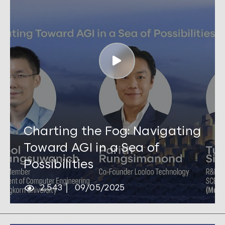
Tags:
AI
,
Outlook 2025
,
SCBX R&D
Charting the Fog: Navigating
Toward AGI in a Sea of
Possibilities
2,543
09/05/2025