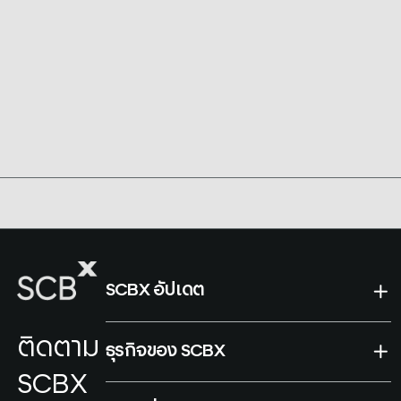
ไม่ได้ ปัจจุบันโลก
“Journey to
Service
หน้าที่บริหาร
แข่งขันกันหนักใน
Transform” โดย
Industry
SCBX
2 ประเด็นด้วยกัน
คุณอาทิตย์ นันท
นั่นคือ ใครมี
วิทยา ประธานเจ้า
ข้อมูล (Data)
หน้าที่บริหาร
มากกว่าและใช้ AI
SCBX
ได้เกิดประโยชน์
สูงสุดมากกว่า ก็
ยิ่งมีแต้มต่อกว่าผู้
อื่นมากเท่านั้น
SCBX อัปเดต
ติดตาม
ธุรกิจของ SCBX
SCBX