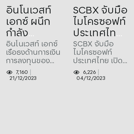
Tags:
AI
,
Azure
,
Tags:
AI
,
Fintech
,
อินโนเวสท์
SCBX จับมือ
EarningsBrief
,
InnovestX
,
Hackathon
,
Microsoft
,
Microsoft
,
OpenAI
,
SCBX
ResponsibleAIHackFest
,
เอกซ์ ผนึก
ไมโครซอฟท์
SCBX
กำลัง
ประเทศไทย
Microsoft
เปิดเวทีการ
อินโนเวสท์ เอกซ์
SCBX จับมือ
เรือธงด้านการเงิน
ไมโครซอฟท์
ดึง
แข่งขัน
การลงทุนของ
ประเทศไทย เปิด
เทคโนโลยี
“Responsibl
กลุ่ม SCBX
เวทีการแข่งขัน
7,160
6,226
Microsoft
AI
บริษัทหลักทรัพย์
“Responsible AI
21/12/2023
04/12/2023
รายแรกในไทยที่
HackFest” ภาย
Azure
HackFest”
ผนึกกำลัง
ใต้แนวคิด
OpenAI ยก
ภายใต้
Microsoft ดึง
“Responsible AI
เทคโนโลยี
for Fintech
ระดับบท
แนวคิด
Microsoft
and Thai
วิเคราะห์
“Responsibl
Azure OpenAI
Business”