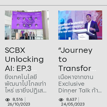
ข้อมูลการ
AI for
ยกระดับบท
วิเคราะห์ข้อมูล
ลงทุน
Fintech
การลงทุน ให้นัก
and Thai
ลงทุนตัดสินใจได้
Business”
ทันท่วงที
Tags:
Accenture
,
AI
,
Tags:
CEO
,
CEO Summit
,
SCBX
“Journey
InnovestX
,
Microsoft
,
SCBX
Climate Change
,
Generative
NEXT TECH
,
Technology
AI
,
Journey to Transform
,
Unlocking
to
Microsoft
,
SCBX Mission
AI: EP.3
Transform”
How AI
โดย คุณ
ยิ่งเทคโนโลยี
เนื้อหาจากงาน
พัฒนาไปไกลเท่า
Exclusive
Shapes the
อาทิตย์ นันท
ไหร่ เรายิ่งปฏิเสธ
Dinner Talk ก้าว
Future of
วิทยา
อิทธิพลและความ
สู่ปีที่ 47
8,516
8,637
Financial
ประธานเจ้า
มหัศจรรย์ของมัน
ประชาชาติธุรกิจ
26/10/2023
24/05/2023