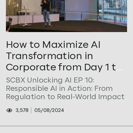
Tags:
AI
,
AI Governance
,
Corporate Transformation
,
Gen AI
,
How to Maximize AI
PTTGC
,
Responsible AI
Transformation in
Corporate from Day 1 to
Scale Out
SCBX Unlocking AI EP 10:
Responsible AI in Action: From
Regulation to Real-World Impact
3,578
05/08/2024