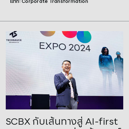
แท็ก: Corporate Transformation
Tags:
AI
,
AI EXPO 2024
,
AI-First Organization
,
Corporate
SCBX กับเส้นทางสู่ AI-first
Transformation
,
SCBX