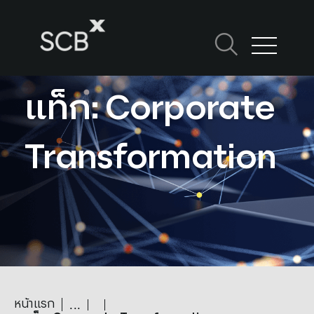
Skip
to
content
ค้นหาใน SCBX
Search
แท็ก: Corporate
for:
Transformation
หน้าแรก