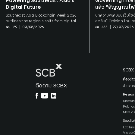
Powering Southeast Asia’s
Governing Intel
Digital Future
แล้ว “สัญญาณไฟ”
Southeast Asia Blockchain Week 2026
บทความพิเศษบนเว็บไซ
outlines the region's shift from digital
คอลัมน์ Opinion โดย ข
payments to institution-grade digital
Senior Strategic Inte
189
03/08/2026
433
27/07/2026
money. Co-produced by Hashed Open
Research Innovation A
Research and SCBX, the report maps
ซีบี เอกซ์ จำกัด (มหาชน)
digital-asset architecture across the
SEA-6 economies and, drawing on closed-
door institutional roundtables, identifies
bank balance-sheet economics rather
than regulation or technology as the
SCBX 
binding constraint on tokenisation and
stablecoin settlement in Southeast Asia.
ห้องข่า
ติดตาม SCBX
ข่าวสาร
Resear
Knowl
Public
Media 
Spotlig
Exclus
Video 