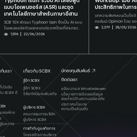
Typhoon Isan: ระบบ AI เสียงพูด
Workslop: เมื่อ A
แบบโอเพนซอร์ส (ASR) และชุด
ประสิทธิภาพในกา
เทคโนโลยีภาษาสำหรับภาษาอีสาน
บทความพิเศษบนเว็บไซต
คอลัมน์ Opinion โดย ขอ
SCB 10X พัฒนา Typhoon Isan ซึ่งเป็น AI แบบ
Senior Strategic Intel
2,379
28/05/2026
โอเพนซอร์สตัวแรกของประเทศไทยที่สามารถ
Research Innovation As
เข้าใจภาษาอีสาน โดยผสานชุดข้อมูลที่มี
1,596
22/06/2026
ซีบี เอกซ์ จำกัด (มหาชน)
ประโยชน์ มาตรฐานการถอดเสียงที่ชัดเจน และ
โมเดลแปลงเสียงเป็นข้อความ (Speech-to-
Text) ที่รองรับทั้งการประมวลผลแบบเรียลไทม์
และความแม่นยำสูงเข้าด้วยกัน
นักลงทุนสัมพันธ์
กับเรา
เกี่ยวกับ SCBX
ติดต่อเรา
X
รู้จัก SCBX
่เปิดรับ
รู้จัก SCBX
แจ้งเบาะแส Whistleblower
ับ SCBX ดี
วิสัยทัศน์และพันธกิจ
นโยบายการเปิดเผยข้อมูล
ช่องโหว่ด้านความปลอดภัย
ประกาศนโยบาย
SCB
X
ผู้บริหาร SCBX
ความเป็นส่วนตัว
รมองค์กร
คณะกรรมการบริษัท
ร
ผู้บริหาร SCBX
รู้และการ
การกำกับดูแลกิจการ
โครงสร้างการบริหาร