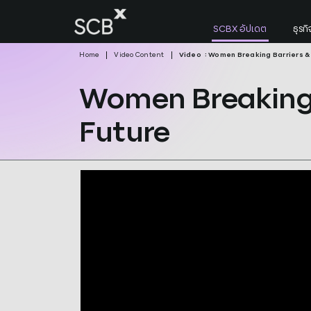
Skip
to
SCBX อัปเดต
ธุร
content
Home
Video Content
Video
: Women Breaking Barriers &
Women Breaking Barriers & Leading t
ค้นหาใน SCBX
Women Breaking 
Search
for:
Future