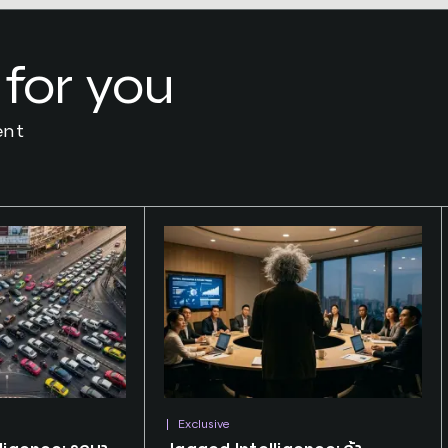
 for you
ent
Exclusive
Tags:
SCBX