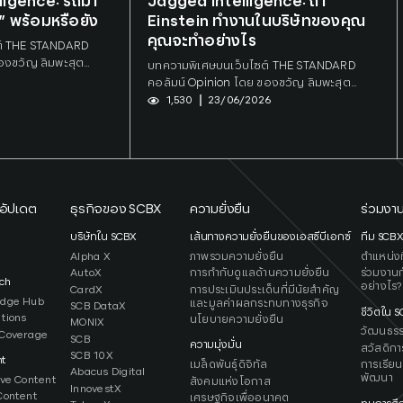
ligence: รถมา
Jagged Intelligence: ถ้า
 พร้อมหรือยัง
Einstein ทำงานในบริษัทของคุณ
คุณจะทำอย่างไร
ต์ THE STANDARD
องขวัญ ลิมพะสุต
บทความพิเศษบนเว็บไซต์ THE STANDARD
lligence and
คอลัมน์ Opinion โดย ของขวัญ ลิมพะสุต
ssociate บริษัท เอส
Senior Strategic Intelligence and
1,530
23/06/2026
Research Innovation Associate บริษัท เอส
ซีบี เอกซ์ จำกัด (มหาชน)
อัปเดต
ธุรกิจของ SCBX
ความยั่งยืน
ร่วมงาน
ว
บริษัทใน SCBX
เส้นทางความยั่งยืนของเอสซีบีเอกซ์
ทีม SCB
Alpha X
ภาพรวมความยั่งยืน
ตำแหน่งที
AutoX
การกำกับดูแลด้านความยั่งยืน
ร่วมงานก
ch
อย่างไร?
CardX
การประเมินประเด็นที่มีนัยสำคัญ
edge Hub
และมูลค่าผลกระทบทางธุรกิจ
SCB DataX
ชีวิตใน 
ations
นโยบายความยั่งยืน
MONIX
วัฒนธร
Coverage
SCB
ความมุ่งมั่น
สวัสดิกา
SCB 10X
ht
เมล็ดพันธุ์ดิจิทัล
การเรียน
Abacus Digital
พัฒนา
ive Content
สังคมแห่งโอกาส
InnovestX
Content
เศรษฐกิจเพื่ออนาคต