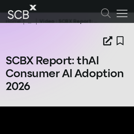
Skip
to
content
Home
Video
: SCBX Report: thAl Consumer Al Adoption 2026
ค้นหาใน SCBX
Search
หัวข้อในหน้านี้
for:
SCBX Report: thAl
Consumer Al Adoption
2026