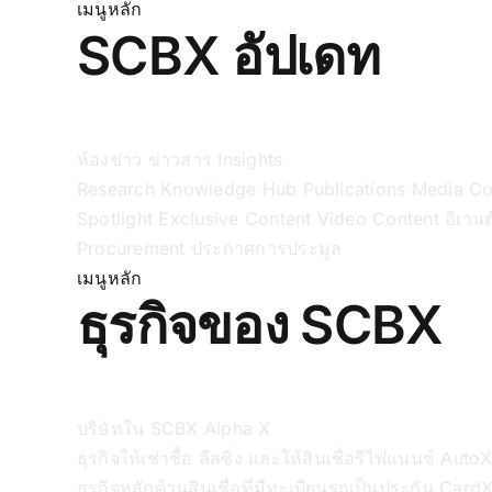
เมนูหลัก
SCBX อัปเดท
ห้องข่าว
ข่าวสาร
Insights
Research
Knowledge Hub
Publications
Media C
Spotlight
Exclusive Content
Video Content
อีเวนต
Procurement
ประกาศการประมูล
เมนูหลัก
ธุรกิจของ SCBX
บริษัทใน SCBX
Alpha X
ธุรกิจให้เช่าซื้อ ลีสซิ่ง และให้สินเชื่อรีไฟแนนซ์
Auto
ธุรกิจหลักด้านสินเชื่อที่มีทะเบียนรถเป็นประกัน
Card