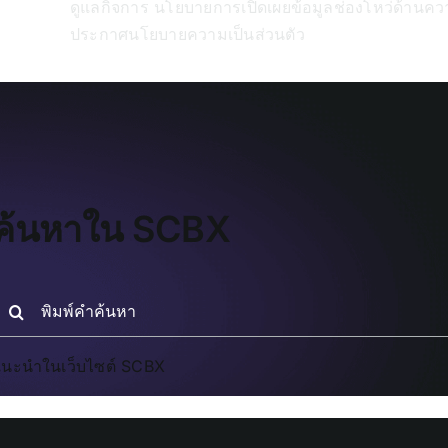
ดูแลกิจการ
นโยบายการเปิดเผยข้อมูลช่องโหว่ด้านค
ประกาศนโยบายความเป็นส่วนตัว
ค้นหาใน SCBX
earch
or:
นะนำในเว็บไซต์ SCBX