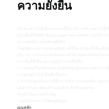
ความยั่งยืน
เส้นทางความยั่งยืนของเอสซีบีเอกซ์
ภาพรวมความยั่งย
ประเด็นที่มีนัยสำคัญและมูลค่าผลกระทบทางธุรกิจ
นโ
ความมุ่งมั่น
เมล็ดพันธุ์ดิจิทัล
โซลูชันและความปลอดภัยทางดิจิทัล ทักษะดิจิทัลเพื
บริการการเงินและดิจิทัลอย่างทั่วถึง พลังเสริมธุรกิจ
การเงินที่ยั่งยืน
สภาพภูมิอากาศที่ยั่งยืน
การปล่อยก๊าซเรือนกระจกสุทธิเป็นศูนย์และเทคโนโลยี
รากฐานความยั่งยืนที่แข็งแรง
การกำกับดูแลกิจการที่ดี การบริหารความเสี่ยง และก
บุคลากรและวัฒนธรรมองค์กร สิทธิมนุษยชน
การดำเนินงานที่สำคัญ
รายงานและการเปิดเผยข้อมูล
เมนูหลัก