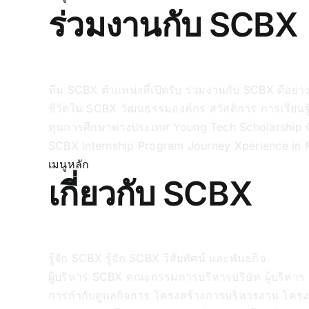
ร่วมงานกับ SCBX
ทีม SCBX
ตำแหน่งที่เปิดรับ
ร่วมงานกับ SCBX ดีอย่า
ชีวิตใน SCBX
วัฒนธรรมองค์กร
สวัสดิการ
การเรียน
ทุนการศึกษาต่างประเทศ
Young Tech Scholarship
SCBX Internship
Program Journey
Xperience in 
เมนูหลัก
เกี่ยวกับ SCBX
รู้จัก SCBX
รู้จัก SCBX
วิสัยทัศน์ และพันธกิจ
ผู้บริหาร SCBX
คณะกรรมการบริหารบริษัท
ผู้บริหา
การกำกับดูแลกิจการ
โครงสร้างการบริหารงาน
โครง