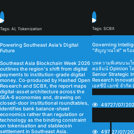
Tags:
SCBX
Tags:
AI
,
Tokenization
Governing Intelli
Powering Southeast Asia’s Digital
“สัญญาณไฟ” พร้อม
Future
บทความพิเศษบนเว
Southeast Asia Blockchain Week 2026
คอลัมน์ Opinion โ
outlines the region's shift from digital
Senior Strategic I
payments to institution-grade digital
Research Innovati
money. Co-produced by Hashed Open
เอสซีบี เอกซ์ จำกั
Research and SCBX, the report maps
digital-asset architecture across the
SEA-6 economies and, drawing on
closed-door institutional roundtables,
497
27/07/20
identifies bank balance-sheet
economics rather than regulation or
technology as the binding constraint
on tokenisation and stablecoin
settlement in Southeast Asia.
497
27/07/20