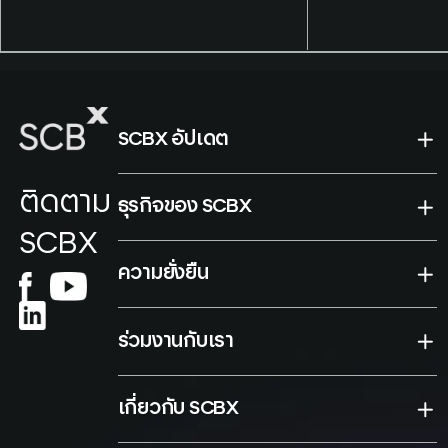
report maps digital-asset
จำกัด (มหาชน
architecture across the
SEA-6 economies and,
drawing on closed-door
institutional roundtables,
identifies bank balance-
SCBX อัปเดต
sheet economics rather
than regulation or
ติดตาม
ธุรกิจของ SCBX
technology as the binding
SCBX
constraint on tokenisation
and stablecoin settlement
ความยั่งยืน
in Southeast Asia.
ร่วมงานกับเรา
เกี่ยวกับ SCBX