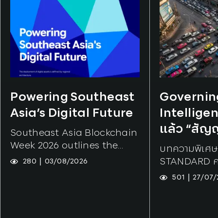
Tags:
AI
,
Tokenization
Tags:
SCBX
Powering Southeast
Governin
Asia’s Digital Future
Intellige
แล้ว “สั
Southeast Asia Blockchain
พร้อมหรือ
Week 2026 outlines the
บทความพิเศษ
region's shift from digital
STANDARD คอ
280
03/08/2026
payments to institution-
โดย ของขวัญ 
501
27/07/
grade digital money. Co-
Strategic In
produced by Hashed Open
Research In
Research and SCBX, the
Associate บริ