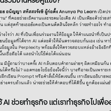
่อนร่วมงานหรือคู่แข่ง?
ย อนัญญา สหัสสะรังษี ผู้ก่อตั้ง Anunya Pa Learn
เปิดประ
มงาน” ที่คอยช่วยเช็คงานและระดมไอเดีย AI เป็นเพียงตัวช่ว
่านั้น แต่สุดท้ายเธอยังคงเป็นคนตัดสินใจหลัก ว่าจะทำอะไร 
อย่างไรว่า AI ที่เป็นเพื่อนร่วมงานให้ข้อมูล ให้คำแนะนำที่เป
ยนข้อมูลที่ได้จาก AI แต่ละตัวให้มันตรวจสอบกันเอง เช่น หาข้
อมูลใน Perplexity พร้อมสั่งให้ตรวจสอบแหล่งอ้างอิงอีกที นี่ค
นั้นเชื่อถือได้ และนำไปใช้ต่อได้แน่นอน
ม มีผู้ถามว่าบางครั้ง AI กลับตอบคำถามง่ายๆ ผิดเหมือนกัน ถ
ันได้หรือไม่? แอดทอยไขข้อข้องใจนี้ว่า บางทีอาจเป็นเพราะเร
่นฝึกเขียน Prompt หรือคำสั่งให้ชัดเจนขึ้น เราเขียนอธิบายพ
่างครบถ้วนแล้ว น่าจะช่วยให้คำตอบที่ได้ดีขึ้น ถูกต้องแม่น
 AI ช่วยทำธุรกิจ แต่เราทำธุรกิจไปเพื่อ