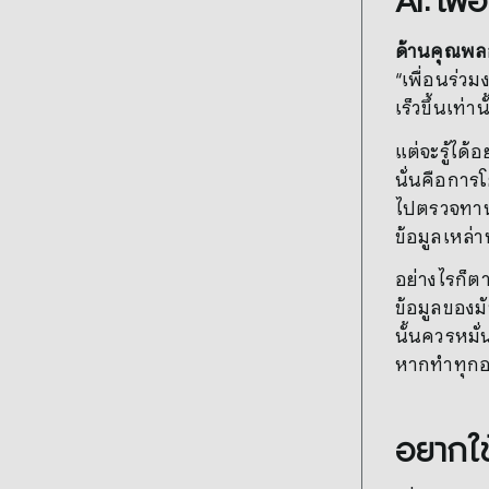
AI: เพื
ด้านคุณพลอ
“เพื่อนร่ว
เร็วขึ้นเท
แต่จะรู้ได้
นั่นคือการโ
ไปตรวจทานข้
ข้อมูลเหล่า
อย่างไรก็ตา
ข้อมูลของม
นั้นควรหมั
หากทำทุกอย
อยากใช้