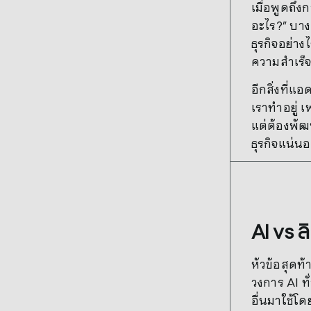
เมื่อพูดถึง
อะไร?” บาง
ธุรกิจอย่า
ความสำเร็
อีกสิ่งที่
เราทำอยู่ เ
แต่ต้องพัฒ
ธุรกิจแน่น
AI vs ลิ
หัวข้อสุดท้
วงการ AI ท
อื่นมาใช้โ