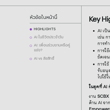
หัวข้อในหน้านี้
Key Hi
HIGHLIGHTS
AI เป็น
เช่น ก
AI ในชีวิตประจำวัน
การทำ
AI: เพื่อนร่วมงานหรือคู่
การใช้
แข่ง?
ชัดเจน
AI vs ลิขสิทธิ์
การใช้
รับอนุ
ไปใช้ใ
ในยุคที่ A
งาน
SCBX 
ด้าน AI จา
Empowerm