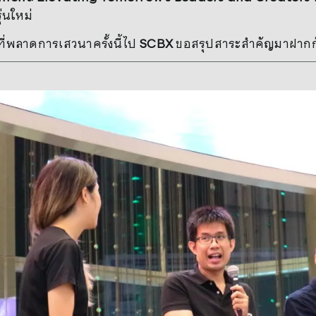
ุ่นใหม่
ี่พลาดการเสวนาครั้งนี้ไป
SCBX
ขอสรุปสาระสำคัญมาฝากกัน