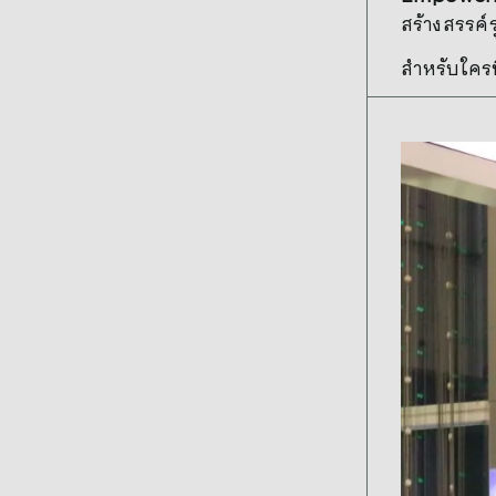
สร้างสรรค์ร
สำหรับใครท