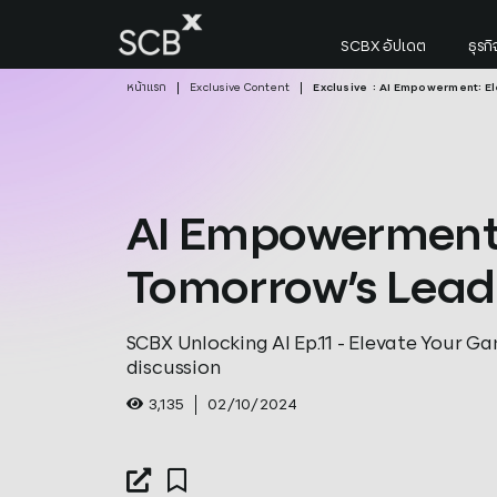
Skip
AI Empowerment: Elevating Tomorrow
to
SCBX อัปเดต
ธุร
content
หน้าแรก
Exclusive Content
Exclusive
: AI Empowerment: E
ค้นหาใน SCBX
Search
for:
AI Empowerment:
Tomorrow’s Lead
SCBX Unlocking AI Ep.11 - Elevate Your Ga
discussion
3,135
02/10/2024