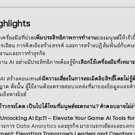
ghlights
เครื่องมือที่ช่วย
เพิ่มประสิทธิภาพการทำงาน
ของมนุษย์ให้เร็วข
ารเขียน การคิดเชิงสร้างสรรค์ และการสร้างปฏิสัมพันธ์กับคนจร
งานและการทำธุรกิจ
งาน AI อย่างมีประสิทธิภาพต้องรู้จัก
เลือกใช้เครื่องมือที่เหมา
 AI สร้างคอนเทนต์
มีความเสี่ยงในการละเมิดลิขสิทธิ์โดยไม่รู้ต
ญาต ดังนั้น ผู้ใช้งานต้องตรวจสอบแหล่งที่มาของข้อมูลและ
นเชิงพาณิชย์
I ก้าวกระโดด เป็นไปได้ไหมที่มนุษย์จะตกงาน? คำตอบอาจไม่ง่า
Unlocking AI Ep.11 – Elevate Your Game: AI Tools f
กวงการ Data Analytics และธุรกิจ มาชวนถกเถียงและแลกเป
ent: Elevating Tomorrow’s Leaders and Creators