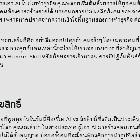
การเอา AI ไปช่วยทำธุรกิจ คุณพลอยเริ่มต้นด้วยการให้ทุกคนตั
คนต้องการสร้างรายได้ บางคนอยากช่วยเหลือสังคม ฯลฯ จากนั
งไร เพราะหากปราศจากความเข้าใจพื้นฐานของการทำธุรกิจ ต่อให
จ
แอดทอยเสริมก็คือ อย่าลืมออกไปคุยกับคนจริงๆ โดยเฉพาะคนที่
พราะการคุยกับคนเหล่านี้จะช่วยให้เราเจอ Insight ที่สำคัญมา
นา Human Skill หรือทักษะการเข้าหาคน การมีปฏิสัมพันธ์ก
อน
ขสิทธิ์
ายที่พูดคุยกันในวันนี้คือเรื่อง AI vs ลิขสิทธิ์ ซึ่งถือเป็นประ
ั่วโลก คุณเอเล่าว่า ในต่างประเทศ ผู้เอา AI มาสร้างคอนเทน
ดยไม่ได้รับอนุญาต บ่อยครั้งคนที่จะโดนฟ้องคือการนำรูปที่ส