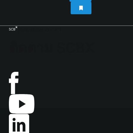
[fluentform id="4"]
ติดตาม SCBX