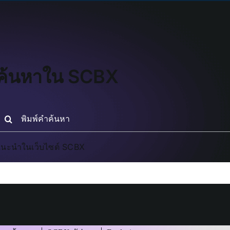
ค้นหาใน SCBX
earch
or:
นะนำในเว็บไซต์ SCBX
ัวข้อในหน้า