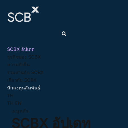
Skip
to
content
SCBX อัปเดต
ธุรกิจของ SCBX
ความยั่งยืน
ร่วมงานกับ SCBX
เกี่ยวกับ SCBX
นักลงทุนสัมพันธ์
TH
TH
EN
เมนูหลัก
SCBX อัปเดท