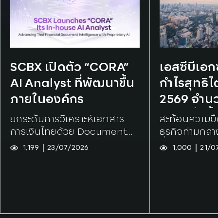
Tags:
SCBX
Tags:
SCBX
SCBX เปิดตัว “CORA”
เอสซีบีเอ
AI Analyst ที่พัฒนาขึ้น
กำไรสุทธิไ
ภายในองค์กร
2569 จำนวน
บาท เพิ่มขึ
ยกระดับการวิเคราะห์เอกสาร
สะท้อนความยื
จากไตรมา
การเงินไทยด้วย Document
ธุรกิจท่ามกล
Intelligence พร้อมยื่นจดสิทธิ
1,199
23/07/2026
1,000
21/0
บัตรเทคโนโลยีหลัก