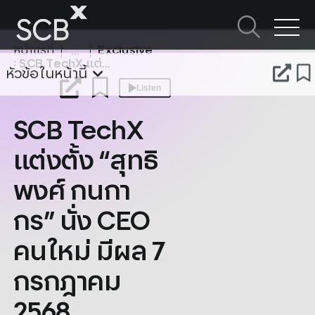
Skip
to
ค้นหาใน SCBX
content
หน้าแรก
Exclusive
Search
: SCB TechX แต่งตั้ง “สุทธิพงศ์ กนกากร” นั่ง CEO คนใหม่ มีผล 7 กรกฎาคม 2568
for:
หัวข้อในหน้านี้
Listen
SCB TechX
แต่งตั้ง “สุทธิ
พงศ์ กนกา
กร” นั่ง CEO
คนใหม่ มีผล 7
กรกฎาคม
2568