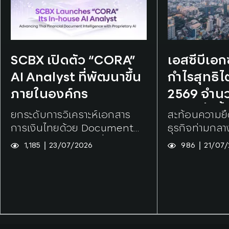
Tags:
SCBX
Tags:
SCBX
SCBX เปิดตัว “CORA”
เอสซีบีเอ
AI Analyst ที่พัฒนาขึ้น
กำไรสุทธิไ
ภายในองค์กร
2569 จำนวน
บาท เพิ่มขึ
ยกระดับการวิเคราะห์เอกสาร
สะท้อนความยื
จากไตรมา
การเงินไทยด้วย Document
ธุรกิจท่ามกล
Intelligence พร้อมยื่นจดสิทธิ
1,185
23/07/2026
986
21/07
บัตรเทคโนโลยีหลัก