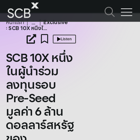
Skip
to
ค้นหาใน SCBX
content
หน้าแรก
Exclusive
Search
: SCB 10X หนึ่งในผู้นำร่วมลงทุนรอบ Pre-Seed มูลค่า 6 ล้านดอลลาร์สหรัฐของ Hearvana AI ผู้พัฒนาเทคโนโลยี “Superhuman Auditory Intelligence”
for:
Listen
หัวข้อในหน้านี้
SCB 10X หนึ่ง
ในผู้นำร่วม
ลงทุนรอบ
Pre-Seed
มูลค่า 6 ล้าน
ดอลลาร์สหรัฐ
ของ