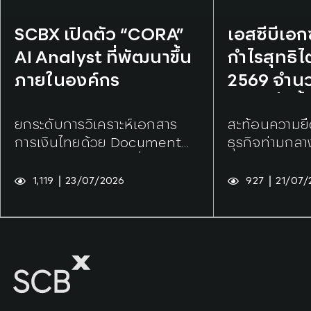
Tags:
SCBX
Tags:
SCBX
SCBX เปิดตัว “CORA”
เอสซีบีเอ
AI Analyst ที่พัฒนาขึ้น
กำไรสุทธิไ
ภายในองค์กร
2569 จำนวน
บาท เพิ่มขึ
ยกระดับการวิเคราะห์เอกสาร
สะท้อนความยื
จากไตรมา
การเงินไทยด้วย Document
ธุรกิจท่ามกล
Intelligence พร้อมยื่นจดสิทธิ
บัตรเทคโนโลยีหลัก
1,119
23/07/2026
927
21/07/