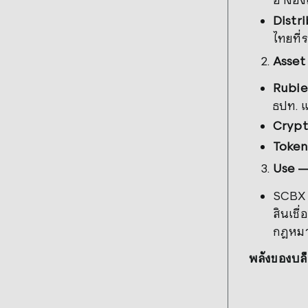
Distri
ไทยที่
Asset 
Rubie
ธปท. แ
Crypt
Token
Use — 
SCBX 
สินเชื
กฎหมา
พลังของบล