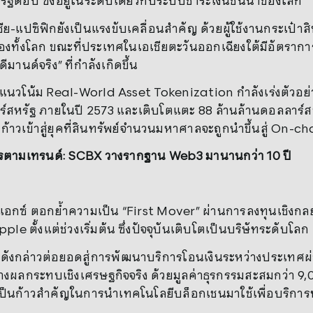
ัฐต่อปี ซึ่งอยู่ในระดับเดียวกับระบบชำระเงินชั้นนำของโลก
ีย-แปซิฟิกยังเป็นแรงขับเคลื่อนสำคัญ ด้วยผู้ใช้งานกระเป๋าสิ
องทั้งโลก ขณะที่ประเทศในเอเชียตะวันออกเฉียงใต้มีอัตรากา
ีมานด์จริง” ที่กำลังเกิดขึ้น
้ แนวโน้ม Real-World Asset Tokenization กำลังเร่งตัวอย่
์สหรัฐ ภายในปี 2573 และเติบโตแตะ 88 ล้านล้านดอลลาร์สห
งก้าวเข้าสู่ยุคที่สินทรัพย์จำนวนมหาศาลจะถูกนำขึ้นสู่ On-ch
รตามเทรนด์:
SCBX วางรากฐาน Web3 มานานกว่า 10 ปี
บีเอกซ์ ตอกย้ำความเป็น “First Mover” ผ่านการลงทุนเชิงกลย
ple ตั้งแต่ช่วงเริ่มต้น ซึ่งปัจจุบันเติบโตเป็นบริษัทระดับโลก
จดังกล่าวต่อยอดสู่การพัฒนาบริการโอนเงินระหว่างประเท
้างผลกระทบเชิงเศรษฐกิจจริง ด้วยมูลค่าธุรกรรมสะสมกว่า 9
บเป็นก้าวสำคัญในการนำเทคโนโลยีบล็อกเชนมาใช้เพื่อบริการทา