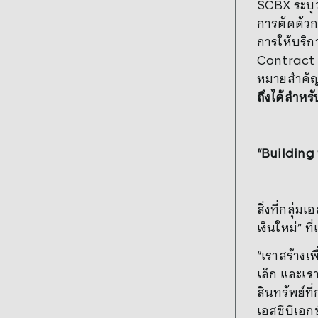
SCBX ระบุว
การตัดตัวก
การให้บริก
Contract ซ
หมายสำคัญส
ถึงได้สำหร
“Building 
สิ่งที่กลุ
เงินใหม่” ท
“เราสร้างเ
เล็ก และเรา
สินทรัพย์ที
เอสซีบีเอกซ