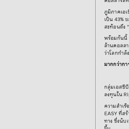
ดอลลาร์สหร
ภูมิภาคเอเช
เป็น 43% ข
สะท้อนถึง “ด
พร้อมกันนี
ล้านดอลลาร
ว่าโลกกำลั
มากกว่ากา
กลุ่มเอสซี
ลงทุนใน Rip
ความสำเร็
EASY ที่สร
ทาง ซึ่งนั
ขึ้น