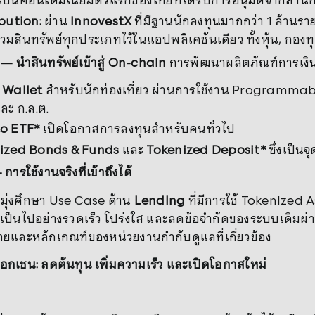
bution:
ผ่าน
InnovestX
ที่มีฐานนักลงทุนมากกว่า 1 ล้านร
รวมสินทรัพย์ทุกประเภทไว้ในแอปพลิเคชันเดียว ทั้งหุ้น, กองทุ
— นำสินทรัพย์เข้าสู่ On-chain
การพัฒนาผลิตภัณฑ์การเงิน
 Wallet
สำหรับนักท่องเที่ยว ผ่านการใช้งาน Programm
ละ ก.ล.ต.
o ETF*
เปิดโอกาสการลงทุนสำหรับคนทั่วไป
ized Bonds & Funds
และ
Tokenized Deposit*
ซึ่งเป็นจุ
การใช้งานจริงที่เข้าถึงได้
มุ่งศึกษา Use Case ด้าน
Lending
ที่มีการใช้ Tokenized A
่อเป็นไปอย่างรวดเร็ว โปร่งใส และลดข้อจำกัดของระบบเดิ
ยและหลักเกณฑ์ของหน่วยงานกำกับดูแลที่เกี่ยวข้อง
็อกเชน
: ลดต้นทุน เพิ่มความเร็ว และเปิดโอกาสใหม่