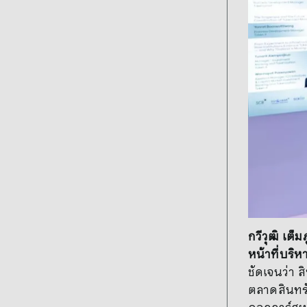
กวีวุฒิ เต็
หน้าที่บริห
ชัดเจนว่า ส
ตลาดสินทรั