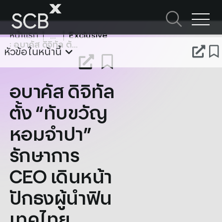
Skip
to
ค้นหาใน SCBX
content
หน้าแรก
Exclusive
Search
: อบาคัส ดิจิทัล ตั้ง “ทับขวัญ หอมจำปา” รักษาการ CEO เดินหน้าปักธงผู้นำฟินเทคไทย
for:
หัวข้อในหน้านี้
อบาคัส ดิจิทัล
ตั้ง “ทับขวัญ
หอมจำปา”
รักษาการ
CEO เดินหน้า
ปักธงผู้นำฟิน
เทคไทย