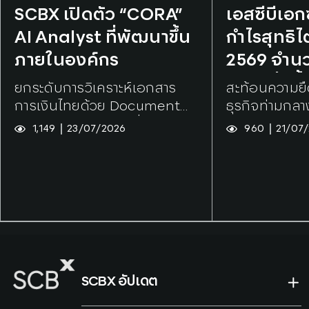
Tags:
SCBX
Tags:
SCBX
SCBX เปิดตัว “CORA”
เอสซีบีเอ
AI Analyst ที่พัฒนาขึ้น
กำไรสุทธิไ
ภายในองค์กร
2569 จำนวน
บาท เพิ่มขึ
ยกระดับการวิเคราะห์เอกสาร
สะท้อนความยื
จากไตรมา
การเงินไทยด้วย Document
ธุรกิจท่ามกล
Intelligence พร้อมยื่นจดสิทธิ
1,149
23/07/2026
960
21/07
บัตรเทคโนโลยีหลัก
SCBX อัปเดต