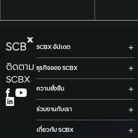
Research and SCBX, the
Associate บริ
report maps digital-asset
จำกัด (มหาชน
architecture across the
SEA-6 economies and,
drawing on closed-door
institutional roundtables,
SCBX อัปเดต
identifies bank balance-
sheet economics rather
ติดตาม
ธุรกิจของ SCBX
than regulation or
technology as the binding
SCBX
constraint on tokenisation
ความยั่งยืน
and stablecoin settlement
in Southeast Asia.
ร่วมงานกับเรา
เกี่ยวกับ SCBX