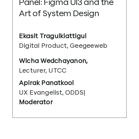
Panel: Figma UI3 and the
Art of System Design
Ekasit Tragulkiattigul
Digital Product, Geegeeweb
Wicha Wedchayanon,
Lecturer, UTCC
Apirak Panatkool
UX Evangelist, ODDS|
Moderator