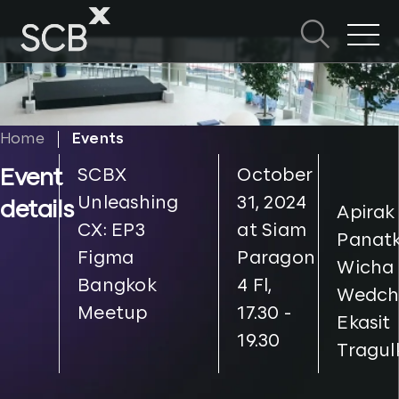
Skip
to
ค้นหาใน SCBX
content
Search
for:
Home
Events
Event
SCBX
October
Unleashing
31, 2024
details
Apirak
CX: EP3
at Siam
Panatk
Figma
Paragon
Wicha
Bangkok
4 Fl,
Wedch
Meetup
17.30 -
Ekasit
19.30
Tragul