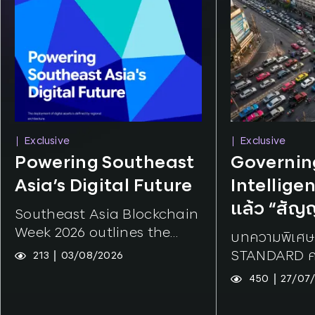
Exclusive
Exclusive
Tags:
AI
,
Tokenization
Tags:
SCBX
Powering Southeast
Governin
Asia’s Digital Future
Intellige
แล้ว “สั
Southeast Asia Blockchain
พร้อมหรือ
Week 2026 outlines the
บทความพิเศษ
region's shift from digital
STANDARD คอ
213
03/08/2026
payments to institution-
โดย ของขวัญ 
450
27/07
grade digital money. Co-
Strategic In
produced by Hashed Open
Research In