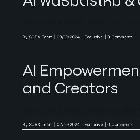
AI พันธมิตรใหม่ & 
SCBX Unlocking AI Ep.12 - Agentic AI: A New E
By
SCBX Team
|
09/10/2024
|
Exclusive
|
0 Comments
AI Empowerment:
and Creators
SCBX Unlocking AI Ep.11 - Elevate Your Game: A
By
SCBX Team
|
02/10/2024
|
Exclusive
|
0 Comments