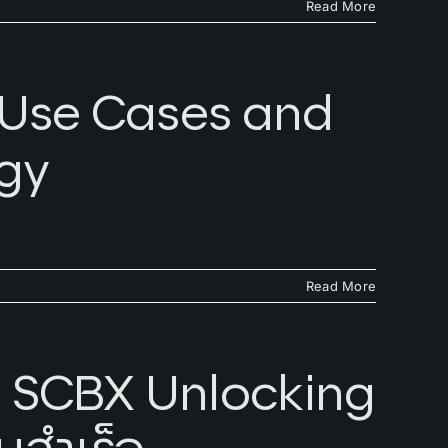
Read More
 Use Cases and
gy
Read More
า SCBX Unlocking