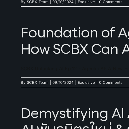
By
SCBX Team
|
09/10/2024
|
Exclusive
|
0 Comments
Foundation of A
How SCBX Can A
SCBX Unlocking AI Ep.12 - Agentic AI: A New E
By
SCBX Team
|
09/10/2024
|
Exclusive
|
0 Comments
Demystifying AI