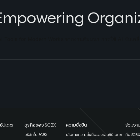
 Empowering Organi
I Tools for Modern Works จากงานสัมมนา การใช้ AI ขับเคลื่
อัปเดต
ธุรกิจของ SCBX
ความยั่งยืน
ร่วมงาน
ว
บริษัทใน SCBX
เส้นทางความยั่งยืนของเอสซีบีเอกซ์
ทีม SCB