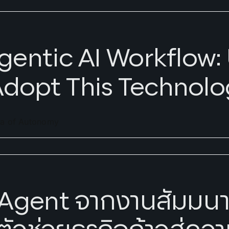
gentic AI Workflow:
dopt This Technolo
ra of Autonomy
 Agent จากงานสัมมน