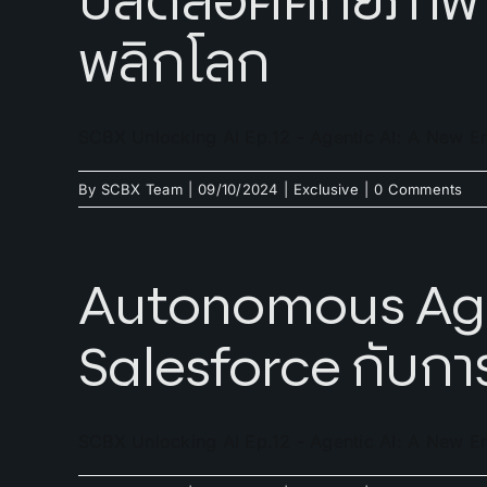
ปลดล็อคศักยภาพ 
พลิกโลก
SCBX Unlocking AI Ep.12 - Agentic AI: A New E
By
SCBX Team
|
09/10/2024
|
Exclusive
|
0 Comments
Autonomous Agen
Salesforce กับ
SCBX Unlocking AI Ep.12 - Agentic AI: A New E