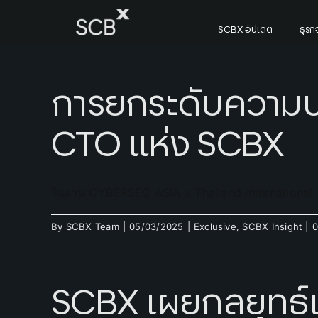
Skip
to
SCBX อัปเดต
ธุร
content
ค้นหาใน SCBX
การยกระดับความป
Search
for:
CTO แห่ง SCBX
ในงาน CYBERSEC ASIA x Thailand Internationa
By
SCBX Team
|
05/03/2025
|
Exclusive
,
SCBX Insight
|
0
SCBX เผยกลยุทธ์เ