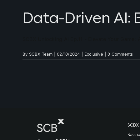
Data-Driven AI:
SCBX Unlocking AI Ep.11 - Elevate Your Game: A
By
SCBX Team
|
02/10/2024
|
Exclusive
|
0 Comments
SCBX 
ห้องข่า