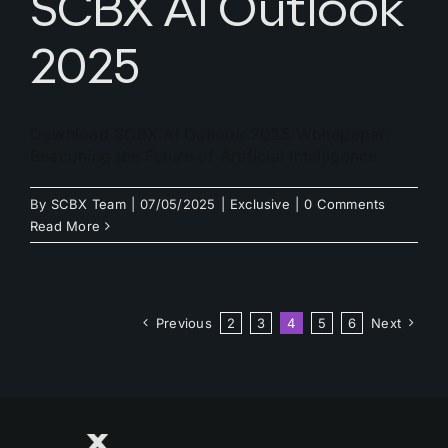
SCBX AI Outlook
2025
Download SCBX AI Outlook 2025 Whitepaper:
Beaconing the Future of Artificial Intelligence
By
SCBX Team
|
07/05/2025
|
Exclusive
|
0 Comments
Read More
Previous
2
3
4
5
6
Next