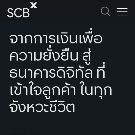
Skip
to
ค้นหาใน SCBX
content
Search
for:
จากการเงินเพื่อ
ความยั่งยืน สู่
ธนาคารดิจิทัล ที่
เข้าใจลูกค้า ในทุก
จังหวะชีวิต
ถอดบทเรียนจาก SCB ในงาน Techsauce Global
Summit 2025